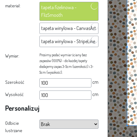
material:
tapeta fizelinowa -
FlizSmooth
tapeta winylowa - CanvasArt
tapeta winylowa - StripeLine
Prosimy podać wymiar ściany bez
Wymiar:
zapasów (100%) - do każdej tapety
dodajemy zapas 3-5cm (szerokość) i 3-
5cm (wysokość).
cm
Szerokość
cm
Wysokość
Personalizuj
Odbicie
lustrzane