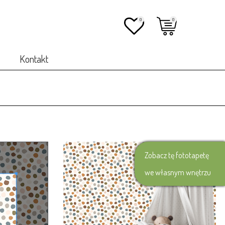
0
0
Kontakt
Zobacz tę fototapetę
we własnym wnętrzu