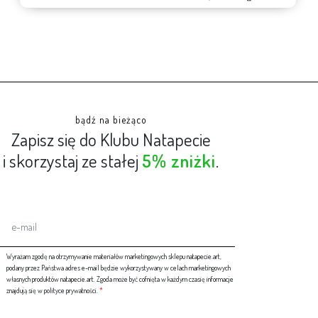
bądź na bieżąco
Zapisz się do Klubu Natapecie
i skorzystaj ze stałej
5% zniżki
.
Wyrażam zgodę na otrzymywanie materiałów marketingowych sklepu natapecie.art,
podany przez Państwa adres e-mail będzie wykorzystywany w celach marketingowych
własnych produktów natapecie.art. Zgoda może być cofnięta w każdym czasię informacje
znajdują się w polityce prywatności.
*