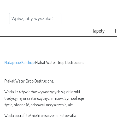
Tapety
P
Natapecie
Kolekcje
Plakat Water Drop Destrucions
Plakat Water Drop Destrucions,
Woda 1 z 4 żywiołów wywodzących się z filozofii
tradycyjnej oraz starożytnych mitów. Symbolizuje
życie, płodność, odnowę i oczyszczenie, ale ....
Woda potrafi też nieść zniszczenie. Fotografia