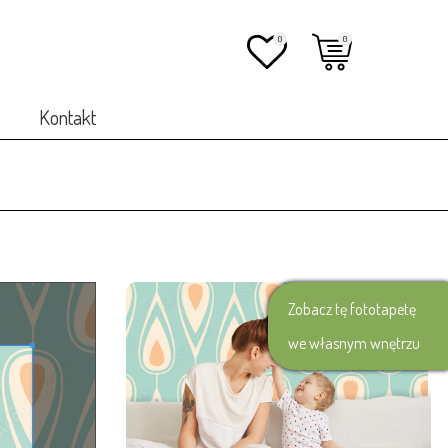
0
0
Kontakt
Zobacz tę fototapetę
we własnym wnętrzu