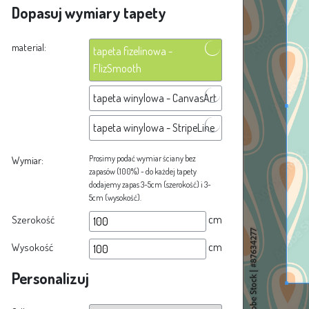
Dopasuj wymiary tapety
material:
tapeta fizelinowa -
FlizSmooth
tapeta winylowa - CanvasArt
tapeta winylowa - StripeLine
Prosimy podać wymiar ściany bez
Wymiar:
zapasów (100%) - do każdej tapety
dodajemy zapas 3-5cm (szerokość) i 3-
5cm (wysokość).
cm
Szerokość
cm
Wysokość
Personalizuj