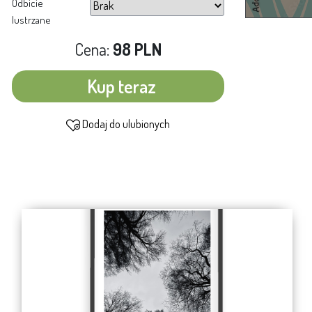
Odbicie
lustrzane
Cena:
98 PLN
Kup teraz
Dodaj do ulubionych